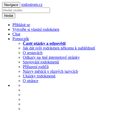
rodostrom.cz
Navigace
hledat
Přihlásit se
Vytvořte si vlastní rodokmen
Chat
Pomocník
Časté otázky a odpovědi
Jak dát svůj rodokmen někomu k nahlédnutí
O sestavách
Odkazy na jiné internetové stránky
Spojování rodokmenů
Přiřazení rodičů
Názvy měsíců v různých jazycích
Ukázky rodokmenů
O stránce