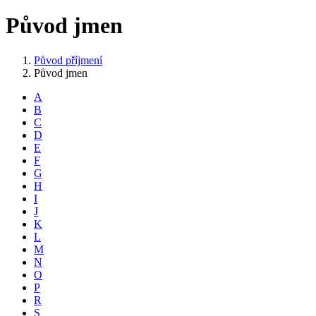
Původ jmen
Původ příjmení
Původ jmen
A
B
C
D
E
F
G
H
I
J
K
L
M
N
O
P
R
S