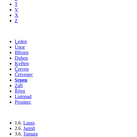
T
V
X
Z
Leden
Únor
Březen
Duben
Květen
Červen
Červenec
Srpen
Září
Říjen
Listopad
Prosinec
1.6.
Laura
2.6.
Jarmil
3.6.
Tamara