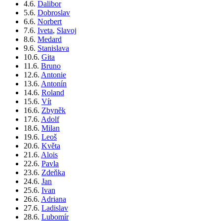
4.6.
Dalibor
5.6.
Dobroslav
6.6.
Norbert
7.6.
Iveta
,
Slavoj
8.6.
Medard
9.6.
Stanislava
10.6.
Gita
11.6.
Bruno
12.6.
Antonie
13.6.
Antonín
14.6.
Roland
15.6.
Vít
16.6.
Zbyněk
17.6.
Adolf
18.6.
Milan
19.6.
Leoš
20.6.
Květa
21.6.
Alois
22.6.
Pavla
23.6.
Zdeňka
24.6.
Jan
25.6.
Ivan
26.6.
Adriana
27.6.
Ladislav
28.6.
Lubomír