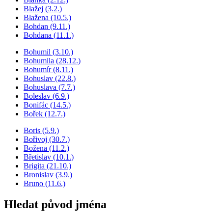
Blažej (3.2.)
Blažena (10.5.)
Bohdan (9.11.)
Bohdana (11.1.)
Bohumil (3.10.)
Bohumila (28.12.)
Bohumír (8.11.)
Bohuslav (22.8.)
Bohuslava (7.7.)
Boleslav (6.9.)
Bonifác (14.5.)
Bořek (12.7.)
Boris (5.9.)
Bořivoj (30.7.)
Božena (11.2.)
Břetislav (10.1.)
Brigita (21.10.)
Bronislav (3.9.)
Bruno (11.6.)
Hledat původ jména