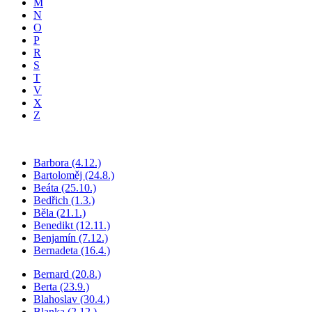
M
N
O
P
R
S
T
V
X
Z
Barbora (4.12.)
Bartoloměj (24.8.)
Beáta (25.10.)
Bedřich (1.3.)
Běla (21.1.)
Benedikt (12.11.)
Benjamín (7.12.)
Bernadeta (16.4.)
Bernard (20.8.)
Berta (23.9.)
Blahoslav (30.4.)
Blanka (2.12.)