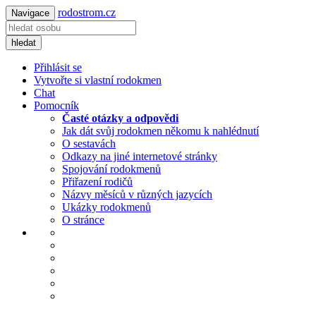
rodostrom.cz
Navigace
hledat
Přihlásit se
Vytvořte si vlastní rodokmen
Chat
Pomocník
Časté otázky a odpovědi
Jak dát svůj rodokmen někomu k nahlédnutí
O sestavách
Odkazy na jiné internetové stránky
Spojování rodokmenů
Přiřazení rodičů
Názvy měsíců v různých jazycích
Ukázky rodokmenů
O stránce