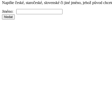
Napište české, staročeské, slovenské či jiné jméno, jehož původ chcete 
Jméno: