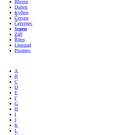
Březen
Duben
Květen
Červen
Červenec
Srpen
Září
Říjen
Listopad
Prosinec
A
B
C
D
E
F
G
H
I
J
K
L