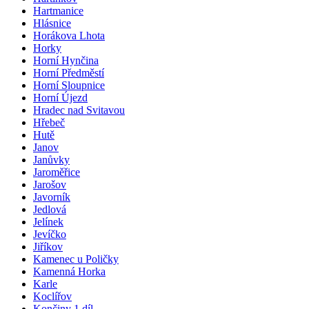
Hartmanice
Hlásnice
Horákova Lhota
Horky
Horní Hynčina
Horní Předměstí
Horní Sloupnice
Horní Újezd
Hradec nad Svitavou
Hřebeč
Hutě
Janov
Janůvky
Jaroměřice
Jarošov
Javorník
Jedlová
Jelínek
Jevíčko
Jiříkov
Kamenec u Poličky
Kamenná Horka
Karle
Koclířov
Končiny 1.díl