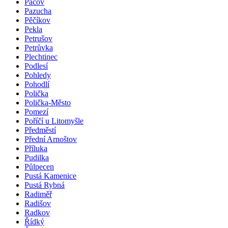
Pacov
Pazucha
Pěčíkov
Pekla
Petrušov
Petrůvka
Plechtinec
Podlesí
Pohledy
Pohodlí
Polička
Polička-Město
Pomezí
Poříčí u Litomyšle
Předměstí
Přední Arnoštov
Příluka
Pudilka
Půlpecen
Pustá Kamenice
Pustá Rybná
Radiměř
Radišov
Radkov
Řídký