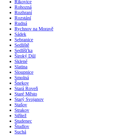
Řikovice
Rohozná
Rozhraní
Rozstání
Rudná
Rychnov na Moravě
Sádek
Sebranice
Sedliště
Sedlíšťka
Široký Důl
Sklené
Slatina
Sloupnice
Smolná
Šnekov
Stará Roveň
Staré Město
Starý Svojanov
Stašov
Strakov
Střítež
Studenec
Študlov
Suchá