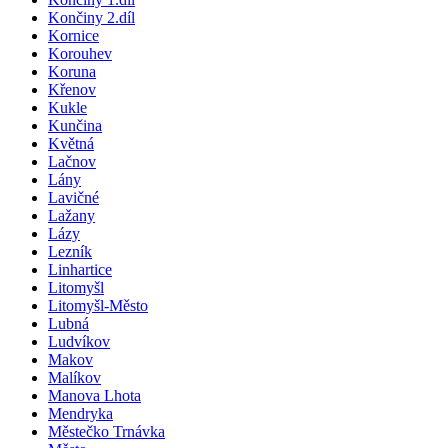
Končiny 2.díl
Kornice
Korouhev
Koruna
Křenov
Kukle
Kunčina
Květná
Lačnov
Lány
Lavičné
Lažany
Lázy
Lezník
Linhartice
Litomyšl
Litomyšl-Město
Lubná
Ludvíkov
Makov
Malíkov
Manova Lhota
Mendryka
Městečko Trnávka