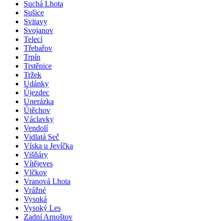
Suchá Lhota
Sušice
Svitavy
Svojanov
Telecí
Třebařov
Trpín
Trstěnice
Tržek
Udánky
Újezdec
Unerázka
Útěchov
Václavky
Vendolí
Vidlatá Seč
Víska u Jevíčka
Višňáry
Vítějeves
Vlčkov
Vranová Lhota
Vrážné
Vysoká
Vysoký Les
Zadní Arnoštov