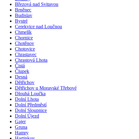
Březová nad Svitavou
Brněnec
Budislav
Bystré
Cerekvice nad Loučnou
Chmelík
Chornice
Chotěnov
Chotovice
Chrastavec
Chrastová Lhota
Čistá
Člupek
Desná
Dětřichov
Dětřichov u Moravské Třebové
Dlouhá Loučka
Dolní Lhota
Dolní Předměstí
Dolní Sloupnice
Dolní Újezd
Gajer
Gruna
Hamry
Hartinkov