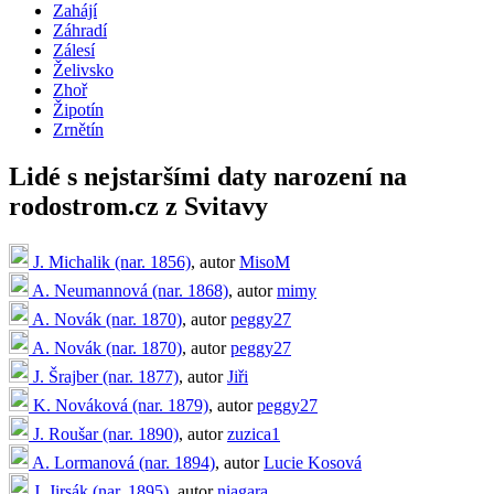
Zahájí
Záhradí
Zálesí
Želivsko
Zhoř
Žipotín
Zrnětín
Lidé s nejstaršími daty narození na
rodostrom.cz z Svitavy
J. Michalik (nar. 1856)
, autor
MisoM
A. Neumannová (nar. 1868)
, autor
mimy
A. Novák (nar. 1870)
, autor
peggy27
A. Novák (nar. 1870)
, autor
peggy27
J. Šrajber (nar. 1877)
, autor
Jiři
K. Nováková (nar. 1879)
, autor
peggy27
J. Roušar (nar. 1890)
, autor
zuzica1
A. Lormanová (nar. 1894)
, autor
Lucie Kosová
J. Jirsák (nar. 1895)
, autor
niagara