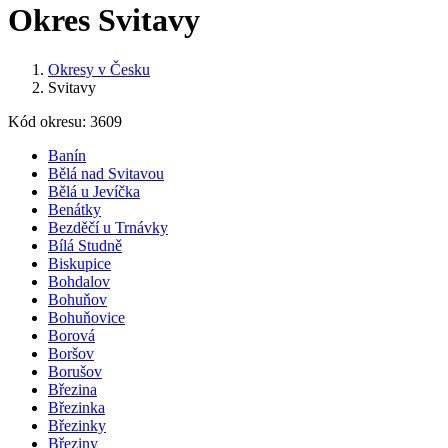
Okres Svitavy
Okresy v Česku
Svitavy
Kód okresu: 3609
Banín
Bělá nad Svitavou
Bělá u Jevíčka
Benátky
Bezděčí u Trnávky
Bílá Studně
Biskupice
Bohdalov
Bohuňov
Bohuňovice
Borová
Boršov
Borušov
Březina
Březinka
Březinky
Březiny