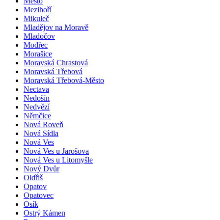
Město
Mezihoří
Mikuleč
Mladějov na Moravě
Mladočov
Modřec
Morašice
Moravská Chrastová
Moravská Třebová
Moravská Třebová-Město
Nectava
Nedošín
Nedvězí
Němčice
Nová Roveň
Nová Sídla
Nová Ves
Nová Ves u Jarošova
Nová Ves u Litomyšle
Nový Dvůr
Oldřiš
Opatov
Opatovec
Osík
Ostrý Kámen