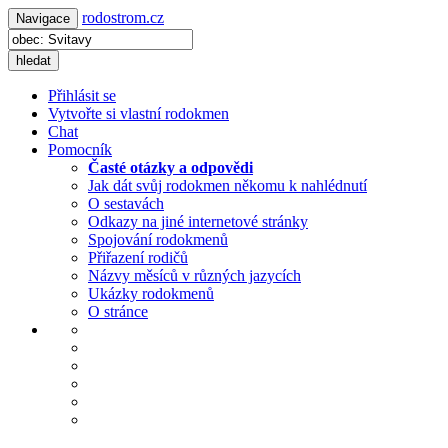
rodostrom.cz
Navigace
hledat
Přihlásit se
Vytvořte si vlastní rodokmen
Chat
Pomocník
Časté otázky a odpovědi
Jak dát svůj rodokmen někomu k nahlédnutí
O sestavách
Odkazy na jiné internetové stránky
Spojování rodokmenů
Přiřazení rodičů
Názvy měsíců v různých jazycích
Ukázky rodokmenů
O stránce