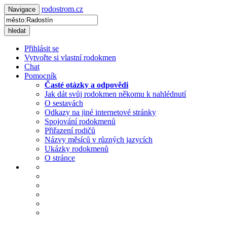
rodostrom.cz
Navigace
hledat
Přihlásit se
Vytvořte si vlastní rodokmen
Chat
Pomocník
Časté otázky a odpovědi
Jak dát svůj rodokmen někomu k nahlédnutí
O sestavách
Odkazy na jiné internetové stránky
Spojování rodokmenů
Přiřazení rodičů
Názvy měsíců v různých jazycích
Ukázky rodokmenů
O stránce