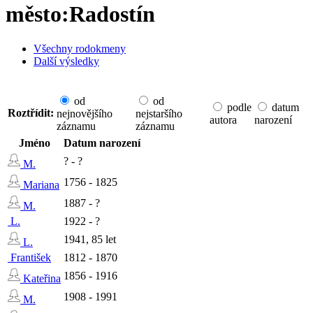
město:Radostín
Všechny rodokmeny
Další výsledky
od
od
podle
datum
Roztřídit:
nejnovějšího
nejstaršího
autora
narození
záznamu
záznamu
Jméno
Datum narození
? - ?
M.
1756 - 1825
Mariana
1887 - ?
M.
L.
1922 - ?
1941, 85 let
L.
František
1812 - 1870
1856 - 1916
Kateřina
1908 - 1991
M.