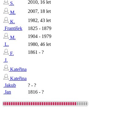
2010, 16 let
S.
2007, 18 let
M.
1982, 43 let
K.
František
1825 - 1879
1904 - 1979
M.
L.
1980, 46 let
1861 - ?
F.
J.
Kateřina
Kateřina
Jakub
? - ?
Jan
1816 - ?