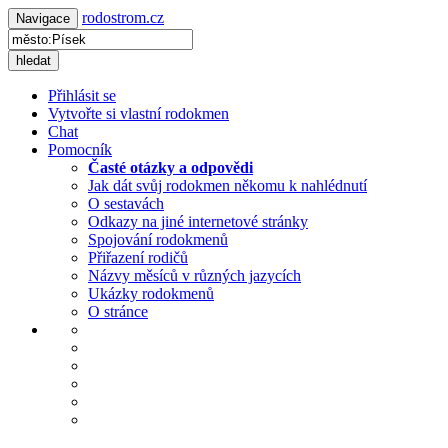
rodostrom.cz
Navigace
hledat
Přihlásit se
Vytvořte si vlastní rodokmen
Chat
Pomocník
Časté otázky a odpovědi
Jak dát svůj rodokmen někomu k nahlédnutí
O sestavách
Odkazy na jiné internetové stránky
Spojování rodokmenů
Přiřazení rodičů
Názvy měsíců v různých jazycích
Ukázky rodokmenů
O stránce