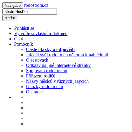
rodostrom.cz
Navigace
hledat
Přihlásit se
Vytvořte si vlastní rodokmen
Chat
Pomocník
Časté otázky a odpovědi
Jak dát svůj rodokmen někomu k nahlédnutí
O sestavách
Odkazy na jiné internetové stránky
Spojování rodokmenů
Přiřazení rodičů
Názvy měsíců v různých jazycích
Ukázky rodokmenů
O stránce