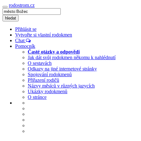
rodostrom.cz
Navigace
hledat
Přihlásit se
Vytvořte si vlastní rodokmen
Chat
Pomocník
Časté otázky a odpovědi
Jak dát svůj rodokmen někomu k nahlédnutí
O sestavách
Odkazy na jiné internetové stránky
Spojování rodokmenů
Přiřazení rodičů
Názvy měsíců v různých jazycích
Ukázky rodokmenů
O stránce