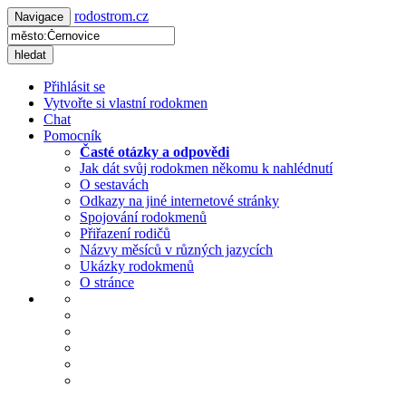
rodostrom.cz
Navigace
hledat
Přihlásit se
Vytvořte si vlastní rodokmen
Chat
Pomocník
Časté otázky a odpovědi
Jak dát svůj rodokmen někomu k nahlédnutí
O sestavách
Odkazy na jiné internetové stránky
Spojování rodokmenů
Přiřazení rodičů
Názvy měsíců v různých jazycích
Ukázky rodokmenů
O stránce