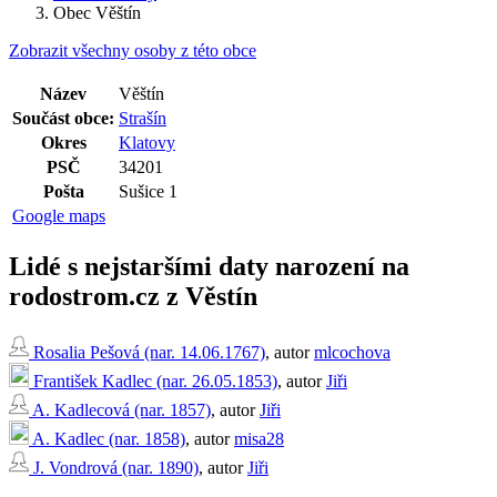
Obec Věštín
Zobrazit všechny osoby z této obce
Název
Věštín
Součást obce:
Strašín
Okres
Klatovy
PSČ
34201
Pošta
Sušice 1
Google maps
Lidé s nejstaršími daty narození na
rodostrom.cz z Věstín
Rosalia Pešová (nar. 14.06.1767)
, autor
mlcochova
František Kadlec (nar. 26.05.1853)
, autor
Jiři
A. Kadlecová (nar. 1857)
, autor
Jiři
A. Kadlec (nar. 1858)
, autor
misa28
J. Vondrová (nar. 1890)
, autor
Jiři