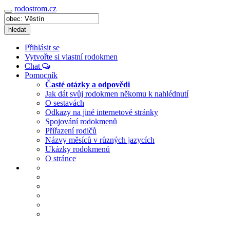
rodostrom.cz
Navigace
hledat
Přihlásit se
Vytvořte si vlastní rodokmen
Chat
Pomocník
Časté otázky a odpovědi
Jak dát svůj rodokmen někomu k nahlédnutí
O sestavách
Odkazy na jiné internetové stránky
Spojování rodokmenů
Přiřazení rodičů
Názvy měsíců v různých jazycích
Ukázky rodokmenů
O stránce