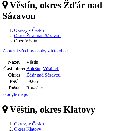
Věstín, okres Žďár nad
Sázavou
Okresy v Česku
Okres Žďár nad Sázavou
Obec Věstín
Zobrazit všechny osoby z této obce
Název
Věstín
Části obce:
Bolešín
,
Věstínek
Okres
Žďár nad Sázavou
PSČ
59265
Pošta
Rovečné
Google maps
Věštín, okres Klatovy
Okresy v Česku
Okres Klatovy