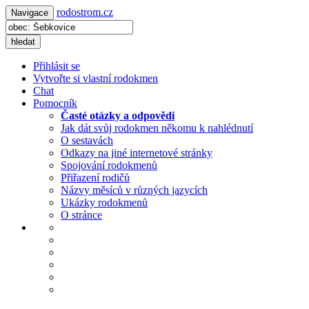
rodostrom.cz
Navigace
hledat
Přihlásit se
Vytvořte si vlastní rodokmen
Chat
Pomocník
Časté otázky a odpovědi
Jak dát svůj rodokmen někomu k nahlédnutí
O sestavách
Odkazy na jiné internetové stránky
Spojování rodokmenů
Přiřazení rodičů
Názvy měsíců v různých jazycích
Ukázky rodokmenů
O stránce