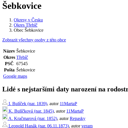
Šebkovice
Okresy v Česku
Okres Třebíč
Obec Šebkovice
Zobrazit všechny osoby z této obce
Název
Šebkovice
Okres
Třebíč
PSČ
67545
Pošta
Šebkovice
Google maps
Lidé s nejstaršími daty narození na rodos
I. Bulíček (nar. 1839)
, autor
11MartaP
K. Bulíčková (nar. 1845)
, autor
11MartaP
A. Kračmarová (nar. 1852)
, autor
Repasky
Leopold Hanák (nar. 06.11.1873)
, autor
veram