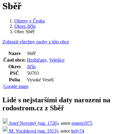
Sběř
Okresy v Česku
Okres Jičín
Obec Sběř
Zobrazit všechny osoby z této obce
Název
Sběř
Části obce:
Hrobičany
,
Velešice
Okres
Jičín
PSČ
50703
Pošta
Vysoké Veselí
Google maps
Lidé s nejstaršími daty narození na
rodostrom.cz z Sběř
Josef Novotný (nar. 1726)
, autor
eugen1975
M. Vocásková (nar. 1913)
, autor
kely74