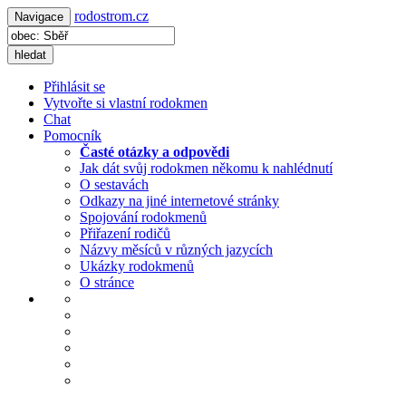
rodostrom.cz
Navigace
hledat
Přihlásit se
Vytvořte si vlastní rodokmen
Chat
Pomocník
Časté otázky a odpovědi
Jak dát svůj rodokmen někomu k nahlédnutí
O sestavách
Odkazy na jiné internetové stránky
Spojování rodokmenů
Přiřazení rodičů
Názvy měsíců v různých jazycích
Ukázky rodokmenů
O stránce