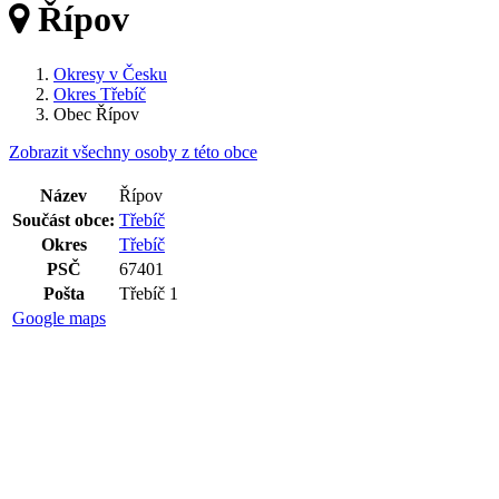
Řípov
Okresy v Česku
Okres Třebíč
Obec Řípov
Zobrazit všechny osoby z této obce
Název
Řípov
Součást obce:
Třebíč
Okres
Třebíč
PSČ
67401
Pošta
Třebíč 1
Google maps