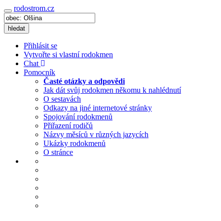
rodostrom.cz
Navigace
hledat
Přihlásit se
Vytvořte si vlastní rodokmen
Chat
Pomocník
Časté otázky a odpovědi
Jak dát svůj rodokmen někomu k nahlédnutí
O sestavách
Odkazy na jiné internetové stránky
Spojování rodokmenů
Přiřazení rodičů
Názvy měsíců v různých jazycích
Ukázky rodokmenů
O stránce