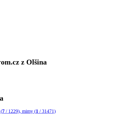
rom.cz z Olšina
na
(
7
/ 1229),
mimy (
1
/ 31471)