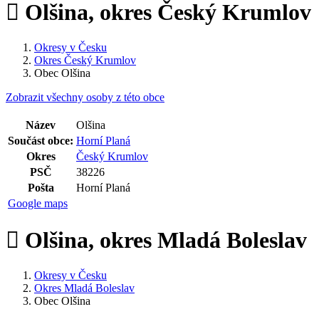
Olšina, okres Český Krumlov
Okresy v Česku
Okres Český Krumlov
Obec Olšina
Zobrazit všechny osoby z této obce
Název
Olšina
Součást obce:
Horní Planá
Okres
Český Krumlov
PSČ
38226
Pošta
Horní Planá
Google maps
Olšina, okres Mladá Boleslav
Okresy v Česku
Okres Mladá Boleslav
Obec Olšina