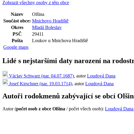
Zobrazit všechny osoby z této obce
Název
Olšina
Součást obce:
Mnichovo Hradiště
Okres
Mladá Boleslav
PSČ
29411
Pošta
Loukov u Mnichova Hradiště
Google maps
Lidé s nejstaršími daty narození na rodost
Václav Schwarz (nar. 04.07.1687)
, autor
Loudová Dana
Josef Kirschner (nar. 19.03.1714)
, autor
Loudová Dana
Autoři rodokmenů zabývající se obcí Olši
Autor (
počet osob z obce Olšina
/ počet všech osob):
Loudová Dana 