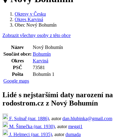
Okresy v Česku
Okres Karviná
Obec Nový Bohumín
Zobrazit všechny osoby z této obce
Název
Nový Bohumín
Součást obce:
Bohumín
Okres
Karviná
PSČ
73581
Pošta
Bohumín 1
Google maps
Lidé s nejstaršími daty narození na
rodostrom.cz z Nový Bohumín
F. Solnař (nar. 1886)
, autor
dan.hlubinka@gmail.com
M. Šimečka (nar. 1930)
, autor
meggi1
J. Helmeci (nar. 1935)
, autor
dumada