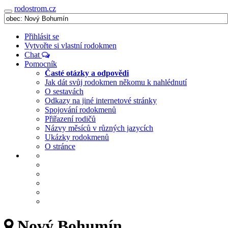
rodostrom.cz
Navigace
Přihlásit se
Vytvořte si vlastní rodokmen
Chat
Pomocník
Časté otázky a odpovědi
Jak dát svůj rodokmen někomu k nahlédnutí
O sestavách
Odkazy na jiné internetové stránky
Spojování rodokmenů
Přiřazení rodičů
Názvy měsíců v různých jazycích
Ukázky rodokmenů
O stránce
Nový Bohumín