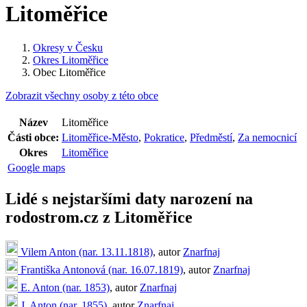
Litoměřice
Okresy v Česku
Okres Litoměřice
Obec Litoměřice
Zobrazit všechny osoby z této obce
Název
Litoměřice
Části obce:
Litoměřice-Město
,
Pokratice
,
Předměstí
,
Za nemocnicí
Okres
Litoměřice
Google maps
Lidé s nejstaršími daty narození na
rodostrom.cz z Litoměřice
Vilem Anton (nar. 13.11.1818)
, autor
Znarfnaj
Františka Antonová (nar. 16.07.1819)
, autor
Znarfnaj
E. Anton (nar. 1853)
, autor
Znarfnaj
J. Anton (nar. 1855)
, autor
Znarfnaj