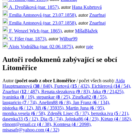
A. Dvořáková (nar. 1857)
, autor
Hana Kubrtová
Emilia Antonová (nar. 23.07.1858)
, autor
Znarfnaj
Emilia Antonová (nar. 23.07.1858)
, autor
Znarfnaj
F. Wenzel Wich (nar. 1865)
, autor
MíšaBlažek
V. Fišer (nar. 1873)
, autor
Wilbur99
Alois Vodrážka (nar. 02.06.1875)
, autor
raje
Autoři rodokmenů zabývající se obcí
Litoměřice
Autor (
počet osob z obce Litoměřice
/ počet všech osob):
Aida
Hauptmannová (
38
/ 840),
Furtová (
15
/ 432),
Eichlerová (
14
/ 54),
Znarfnaj (
12
/ 487),
Renata.slezakova (
9
/ 83),
Jaka (
9
/ 21425),
ivaninka (
8
/ 19),
stepankar (
8
/ 25),
Zirafka82 (
8
/ 55),
laugaricio (
7
/ 74),
Anelim88 (
6
/ 8),
Jan Franz (
6
/ 134),
pistorka (
6
/ 12),
Jiři (
6
/ 35935),
Martin Juna (
6
/ 95),
monika.vesela (
6
/ 58),
Zdeněk Lisec (
5
/ 37),
beruska.iva (
5
/ 21),
dasenka33 (
5
/ 12),
Dia (
5
/ 74),
Jajinka86 (
4
/ 23),
Kirtap (
4
/ 182),
elmont@email.cz (
4
/ 38),
Komtesa (
4
/ 2098),
misasafr@yahoo.com (
4
/ 32)