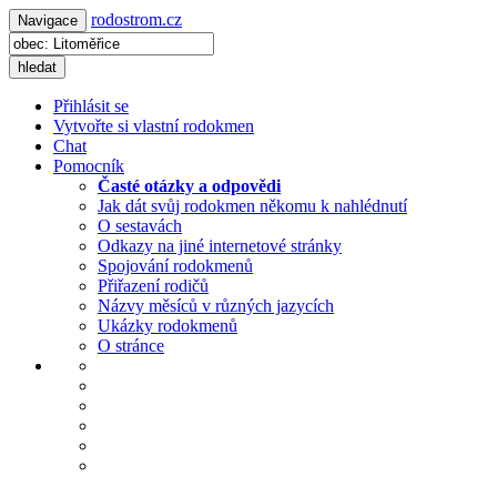
rodostrom.cz
Navigace
hledat
Přihlásit se
Vytvořte si vlastní rodokmen
Chat
Pomocník
Časté otázky a odpovědi
Jak dát svůj rodokmen někomu k nahlédnutí
O sestavách
Odkazy na jiné internetové stránky
Spojování rodokmenů
Přiřazení rodičů
Názvy měsíců v různých jazycích
Ukázky rodokmenů
O stránce