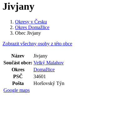
Jivjany
Okresy v Česku
Okres Domažlice
Obec Jivjany
Zobrazit všechny osoby z této obce
Název
Jivjany
Součást obce:
Velký Malahov
Okres
Domažlice
PSČ
34601
Pošta
Horšovský Týn
Google maps