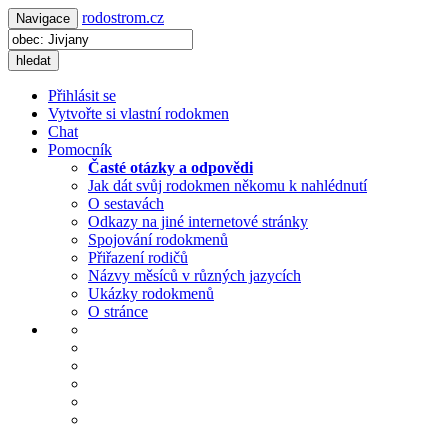
rodostrom.cz
Navigace
hledat
Přihlásit se
Vytvořte si vlastní rodokmen
Chat
Pomocník
Časté otázky a odpovědi
Jak dát svůj rodokmen někomu k nahlédnutí
O sestavách
Odkazy na jiné internetové stránky
Spojování rodokmenů
Přiřazení rodičů
Názvy měsíců v různých jazycích
Ukázky rodokmenů
O stránce