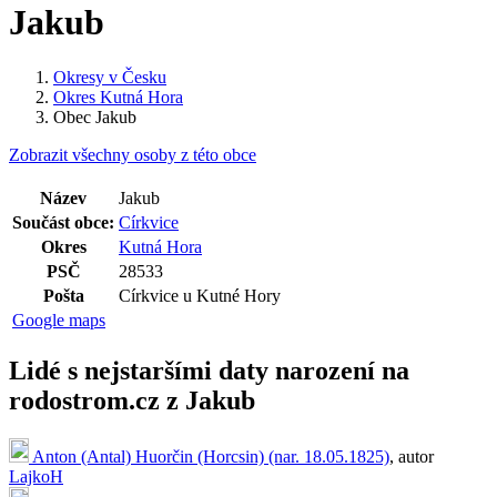
Jakub
Okresy v Česku
Okres Kutná Hora
Obec Jakub
Zobrazit všechny osoby z této obce
Název
Jakub
Součást obce:
Církvice
Okres
Kutná Hora
PSČ
28533
Pošta
Církvice u Kutné Hory
Google maps
Lidé s nejstaršími daty narození na
rodostrom.cz z Jakub
Anton (Antal) Huorčin (Horcsin) (nar. 18.05.1825)
, autor
LajkoH