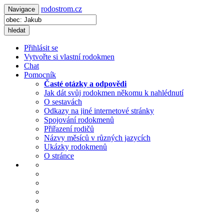
rodostrom.cz
Navigace
hledat
Přihlásit se
Vytvořte si vlastní rodokmen
Chat
Pomocník
Časté otázky a odpovědi
Jak dát svůj rodokmen někomu k nahlédnutí
O sestavách
Odkazy na jiné internetové stránky
Spojování rodokmenů
Přiřazení rodičů
Názvy měsíců v různých jazycích
Ukázky rodokmenů
O stránce