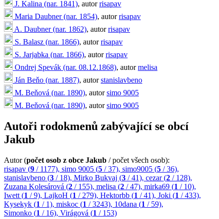
J. Kalina (nar. 1841)
, autor
risapav
Maria Daubner (nar. 1854)
, autor
risapav
A. Daubner (nar. 1862)
, autor
risapav
S. Balasz (nar. 1866)
, autor
risapav
S. Jarjabka (nar. 1866)
, autor
risapav
Ondrej Spevák (nar. 08.12.1868)
, autor
melisa
Ján Beňo (nar. 1887)
, autor
stanislavbeno
M. Beňová (nar. 1890)
, autor
simo 9005
M. Beňová (nar. 1890)
, autor
simo 9005
Autoři rodokmenů zabývající se obcí
Jakub
Autor (
počet osob z obce Jakub
/ počet všech osob):
risapav (
9
/ 1177),
simo 9005 (
5
/ 37),
simo9005 (
5
/ 36),
stanislavbeno (
3
/ 18),
Mirko Bukvaj (
3
/ 41),
cezar (
2
/ 128),
Zuzana Kolesárová (
2
/ 155),
melisa (
2
/ 47),
mirka69 (
1
/ 10),
Iwett (
1
/ 9),
LajkoH (
1
/ 279),
Hektorbb (
1
/ 41),
Joki (
1
/ 433),
Kysekyk (
1
/ 1),
miskoc (
1
/ 3243),
10dana (
1
/ 59),
Simonko (
1
/ 16),
Virágová (
1
/ 153)