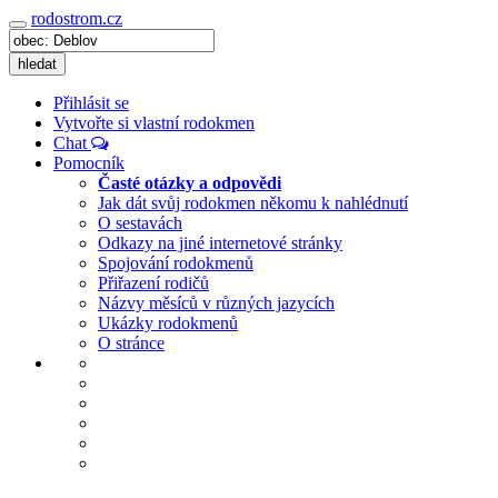
rodostrom.cz
Navigace
hledat
Přihlásit se
Vytvořte si vlastní rodokmen
Chat
Pomocník
Časté otázky a odpovědi
Jak dát svůj rodokmen někomu k nahlédnutí
O sestavách
Odkazy na jiné internetové stránky
Spojování rodokmenů
Přiřazení rodičů
Názvy měsíců v různých jazycích
Ukázky rodokmenů
O stránce