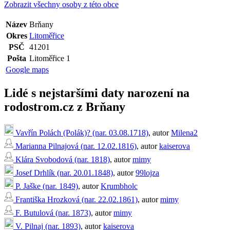
Zobrazit všechny osoby z této obce
Název
Brňany
Okres
Litoměřice
PSČ
41201
Pošta
Litoměřice 1
Google maps
Lidé s nejstaršími daty narození na
rodostrom.cz z Brňany
Vavřín Polách (Polák)? (nar. 03.08.1718)
, autor
Milena2
Marianna Pilnajová (nar. 12.02.1816)
, autor
kaiserova
Klára Svobodová (nar. 1818)
, autor
mimy
Josef Drhlík (nar. 20.01.1848)
, autor
99lojza
P. Jaške (nar. 1849)
, autor
Krumbholc
Františka Hrozková (nar. 22.02.1861)
, autor
mimy
F. Butulová (nar. 1873)
, autor
mimy
V. Pilnaj (nar. 1893)
, autor
kaiserova