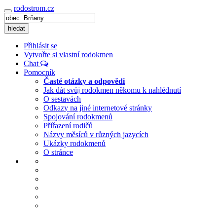
rodostrom.cz
Navigace
hledat
Přihlásit se
Vytvořte si vlastní rodokmen
Chat
Pomocník
Časté otázky a odpovědi
Jak dát svůj rodokmen někomu k nahlédnutí
O sestavách
Odkazy na jiné internetové stránky
Spojování rodokmenů
Přiřazení rodičů
Názvy měsíců v různých jazycích
Ukázky rodokmenů
O stránce