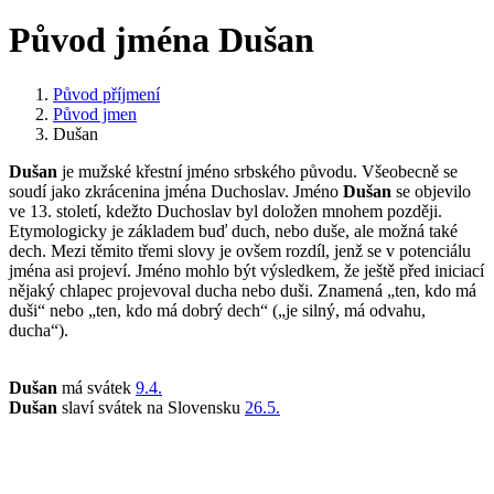
Původ jména Dušan
Původ příjmení
Původ jmen
Dušan
Dušan
je mužské křestní jméno srbského původu. Všeobecně se
soudí jako zkrácenina jména Duchoslav. Jméno
Dušan
se objevilo
ve 13. století, kdežto Duchoslav byl doložen mnohem později.
Etymologicky je základem buď duch, nebo duše, ale možná také
dech. Mezi těmito třemi slovy je ovšem rozdíl, jenž se v potenciálu
jména asi projeví. Jméno mohlo být výsledkem, že ještě před iniciací
nějaký chlapec projevoval ducha nebo duši. Znamená „ten, kdo má
duši“ nebo „ten, kdo má dobrý dech“ („je silný, má odvahu,
ducha“).
Dušan
má svátek
9.4.
Dušan
slaví svátek na Slovensku
26.5.