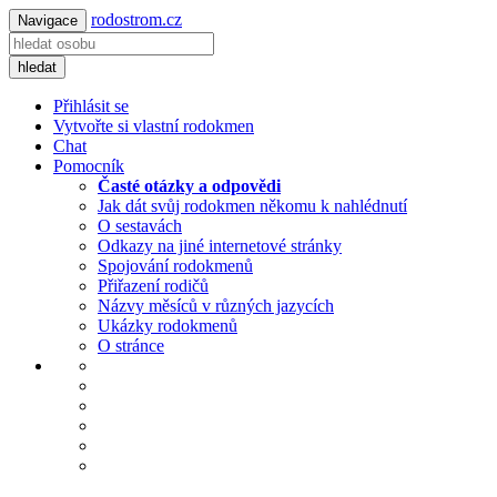
rodostrom.cz
Navigace
hledat
Přihlásit se
Vytvořte si vlastní rodokmen
Chat
Pomocník
Časté otázky a odpovědi
Jak dát svůj rodokmen někomu k nahlédnutí
O sestavách
Odkazy na jiné internetové stránky
Spojování rodokmenů
Přiřazení rodičů
Názvy měsíců v různých jazycích
Ukázky rodokmenů
O stránce