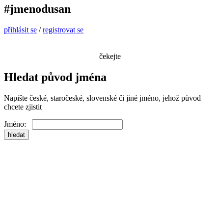
#jmenodusan
přihlásit se
/
registrovat se
čekejte
Hledat původ jména
Napište české, staročeské, slovenské či jiné jméno, jehož původ
chcete zjistit
Jméno: