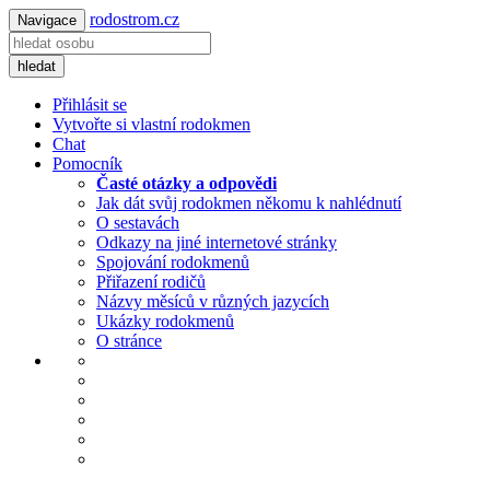
rodostrom.cz
Navigace
hledat
Přihlásit se
Vytvořte si vlastní rodokmen
Chat
Pomocník
Časté otázky a odpovědi
Jak dát svůj rodokmen někomu k nahlédnutí
O sestavách
Odkazy na jiné internetové stránky
Spojování rodokmenů
Přiřazení rodičů
Názvy měsíců v různých jazycích
Ukázky rodokmenů
O stránce