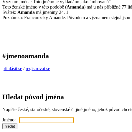
Význam jména: Toto jméno je vykládáno jako "milovaná".
Toto ženské jméno v této podobě (
Amanda
) má u nás přibližně 77 lid
Svátek:
Amanda
má jmeniny 24. 1.
Poznámka: Francouzsky Amande. Původem a významem stejná jsou i
#jmenoamanda
přihlásit se
/
registrovat se
Hledat původ jména
Napište české, staročeské, slovenské či jiné jméno, jehož původ chcete 
Jméno: