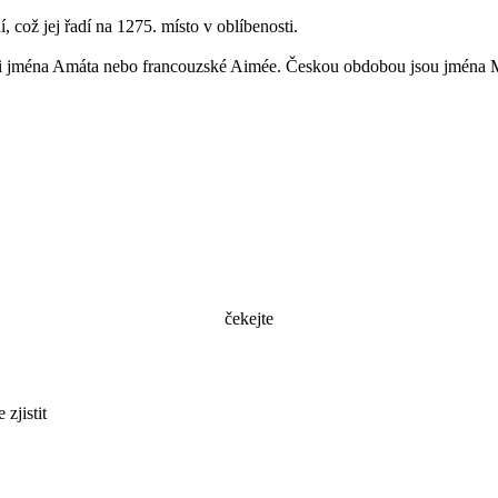
í, což jej řadí na 1275. místo v oblíbenosti.
 jména Amáta nebo francouzské Aimée. Českou obdobou jsou jména M
čekejte
zjistit