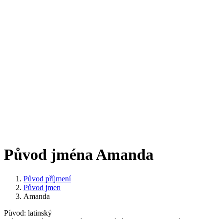
Původ jména Amanda
Původ příjmení
Původ jmen
Amanda
Původ: latinský