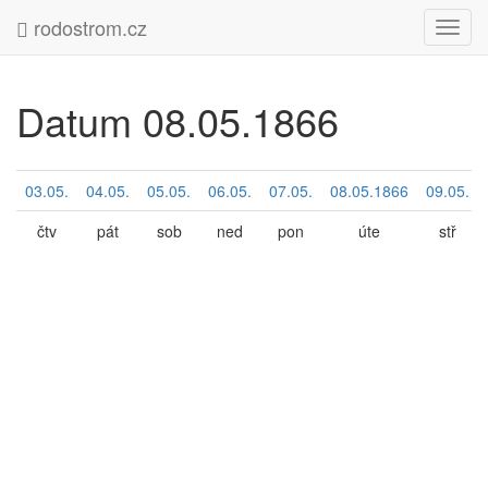
rodostrom.cz
Navig
Datum 08.05.1866
03.05.
04.05.
05.05.
06.05.
07.05.
08.05.1866
09.05.
čtv
pát
sob
ned
pon
úte
stř